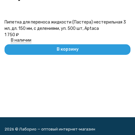
Н
Пипетка для переноса жидкости (Пастера) нестерильная 3
Ст
мл, дл. 150 мм, с делениями, уп. 500 шт, Aptaca
15
1 750
₽
В наличии
В корзину
2026 © Лаборио — оптовый интернет-магазин