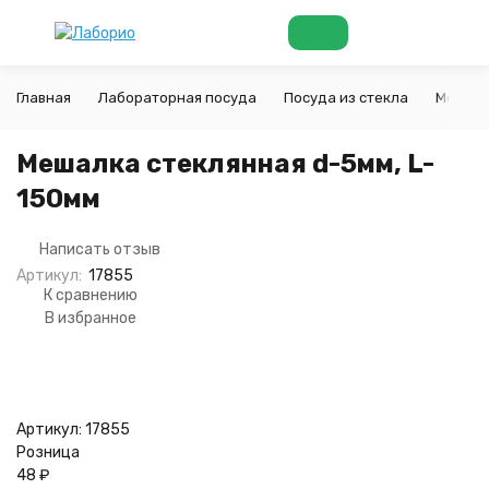
Главная
Лабораторная посуда
Посуда из стекла
Мешалк
Мешалка стеклянная d-5мм, L-
150мм
Написать отзыв
Артикул:
17855
К сравнению
В избранное
Артикул:
17855
Розница
48
₽