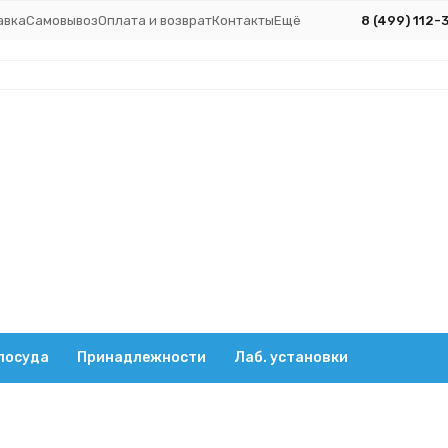
авка
Самовывоз
Оплата и возврат
Контакты
Ещё
8 (499) 112-
посуда
Принадлежности
Лаб. установки
илиндры
Пластиковое основание
вом основании), Цилиндр 3-100-2