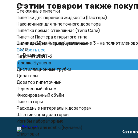
C этим товаром также поку
Пипетки
Стеклянные пипетки
Пипетки для переноса жидкости (Пастера)
Наконечники для пипеточного дозатора
Пипетка прямая стеклянная (типа Сали)
Пипетки Пастера открытого типа
Цилиндр 25 мл (мерный: исполнение 3 - на полиэтиленово
Пипетки мерные, градуированные
102
₽
Смотреть все
В наличии
Гигрометр ВИТ-2
Горелка Бунзена
Дистилляционные трубки
Дозаторы
Дозатор пипеточный
Переменный объём
Фиксированный объём
Пипетаторы
Расходные материалы к дозаторам
Штативы для дозаторов
Изгибы лабораторные
Прокладка для колбы (Бунзена)
Катало
Спиртовки