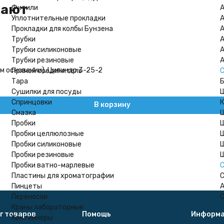
пают
Фитили
А
Уплотнительные прокладки
А
Прокладки для колбы Бунзена
А
Трубки
А
Трубки силиконовые
А
Трубки резиновые
А
м основании), Цилиндр 3-25-2
Прямой соединитель
С
Тара
Сушилки для посуды
Ш
Спринцовки
К
В корзину
Смазка
Пробки
Ш
Пробки целлюлозные
Ш
Пробки силиконовые
Ш
Пробки резиновые
Ш
Пробки ватно-марлевые
С
Пластины для хроматографии
С
Пинцеты
А
Переноски
С
Краны лабораторные
г товаров
Помощь
Информа
Контейнеры