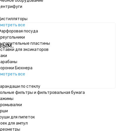
чебное оборудование
ентрифуги
истилляторы
мотреть все
арфоровая посуда
реугольники
ыпарительные пластины
вым.
ставки для эксикаторов
аки
арабаны
оронки Бюхнера
мотреть все
арандаши по стеклу
ольные фильтры и фильтровальная бумага
Зажимы
ромывалки
Ерши
руши для пипеток
оек для ампул
Ареометры