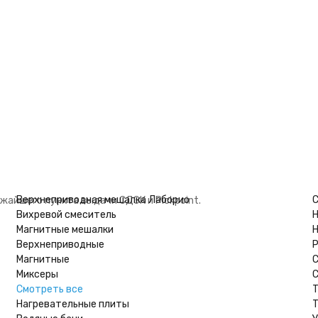
В корзину
ловиями покупки Цилиндр 100 мл (мерный: исполнение 3 - на поли
полиэтиленовом основании), Цилиндр 3-100-2 в интернет-магазин
оссии). Мы доставим Цилиндр 100 мл (мерный: исполнение 3 - на 
Верхнеприводная мешалка Лаборио
С
жайшего пункта выдачи СДЭК и Pickpoint.
Вихревой смеситель
Н
Магнитные мешалки
Н
Верхнеприводные
Р
Магнитные
Миксеры
С
Смотреть все
Т
Нагревательные плиты