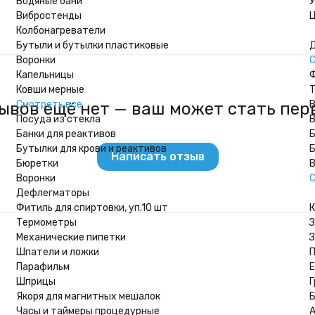
Водяные бани
У
Вибростенды
Ц
Колбонагреватели
Бутыли и бутылки пластиковые
Д
Воронки
С
Капельницы
Ф
Ковши мерные
Т
Смотреть все
В
ывов ещё нет — ваш может стать пер
Посуда из стекла
В
Банки для реактивов
Б
Бутылки для крови и реактивов
Б
Написать отзыв
Бюретки
В
Воронки
С
Дефлегматоры
Фитиль для спиртовки, уп.10 шт
К
Термометры
З
Механические пипетки
Шпатели и ложки
П
Парафильм
Шприцы
Г
Якоря для магнитных мешалок
Б
Часы и таймеры процедурные