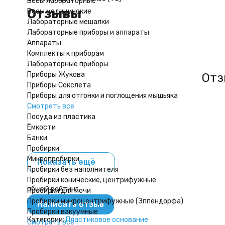
Весы лабораторные
Отзывы
Весы медицинские
Лабораторные мешалки
Лабораторные приборы и аппараты
Аппараты
Комплекты к приборам
Лабораторные приборы
Приборы Жукова
Отз
Приборы Сокслета
Приборы для отгонки и поглощения мышьяка
Смотреть все
Посуда из пластика
Ёмкости
Банки
Пробирки
Микропробирки
Показать ещё
Пробирки без наполнителя
Пробирки конические, центрифужные
общий рейтинг
Пробирки для мочи
Пробирки микроцентрифужные (Эппендорфа)
Написать отзыв
Пробирки вакуумные
Категории:
Пластиковое основание
Смотреть все