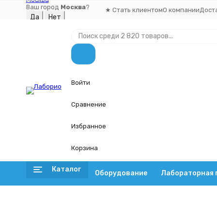
Ваш город
Москва
?
★ Стать клиентом
О компании
Дост
Войти
Сравнение
Избранное
Корзина
Каталог
Оборудование
Лабораторная 
Оборудование
Главная
Лабораторная посуда
Посуда из стекла
Ц
Шейкеры
Цилиндр 100 мл (мерный: исполнение 3 - на полиэтилено