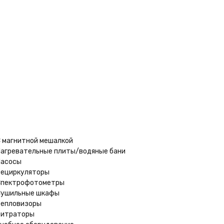
этиленовом основании), Цилиндр 3-100-2 по цене 169
е очень просто – Вам достаточно оформить заказ онлайн
полиэтиленовом основании), Цилиндр 3-100-2 по Москве и в
 магнитной мешалкой
агревательные плиты/водяные бани
асосы
ециркуляторы
Спектрофотометры
ушильные шкафы
епловизоры
Титраторы