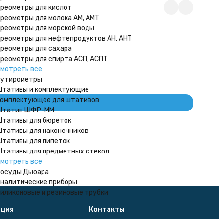
реометры для кислот
реометры для молока АМ, АМТ
реометры для морской воды
реометры для нефтепродуктов АН, АНТ
реометры для сахара
реометры для спирта АСП, АСПТ
Цилиндр
мотреть все
115
₽
Бутирометры
В на
тативы и комплектующие
омплектующее для штативов
Штатив ШФР-ММ
тативы для бюреток
тативы для наконечников
тативы для пипеток
тативы для предметных стекол
мотреть все
осуды Дьюара
налитические приборы
иликоновые и резиновые трубки
ция
Контакты