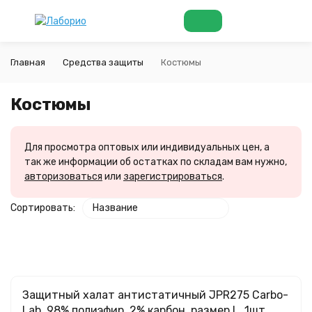
Главная
Средства защиты
Костюмы
Костюмы
Для просмотра оптовых или индивидуальных цен, а
так же информации об остатках по складам вам нужно,
авторизоваться
или
зарегистрироваться
.
Сортировать:
Название
покупателей
Защитный халат антистатичный JPR275 Carbo-
Lab, 98% полиэфир, 2% карбон, размер L, 1шт.,