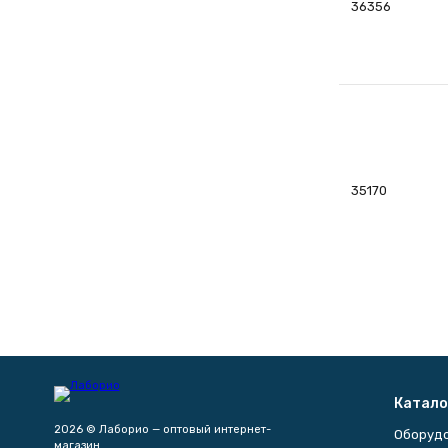
36356
35170
Катало
2026 © Лаборио — оптовый интернет-
Оборуд
магазин