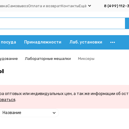
авка
Самовывоз
Оплата и возврат
Контакты
Ещё
8 (499) 112-
 посуда
Принадлежности
Лаб. установки
удование
Лабораторные мешалки
Миксеры
ы
а оптовых или индивидуальных цен, а так же информации об ост
оваться
.
Название