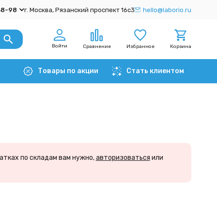
38-98
г. Москва, Рязанский проспект 16с3
hello@laborio.ru
Войти
Сравнение
Избранное
Корзина
Товары по акции
Стать клиентом
атках по складам вам нужно,
авторизоваться
или