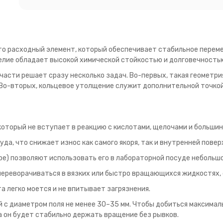
это расходный элемент, который обеспечивает стабильное переме
елие обладает высокой химической стойкостью и долговечность
асти решает сразу несколько задач. Во-первых, такая геометрия
 Во-вторых, кольцевое утолщение служит дополнительной точко
который не вступает в реакцию с кислотами, щелочами и больши
да, что снижает износ как самого якоря, так и внутренней повер
ре) позволяют использовать его в лабораторной посуде небольшо
переворачиваться в вязких или быстро вращающихся жидкостях,
 легко моется и не впитывает загрязнения.
с диаметром поля не менее 30–35 мм. Чтобы добиться максимал
а он будет стабильно держать вращение без рывков.