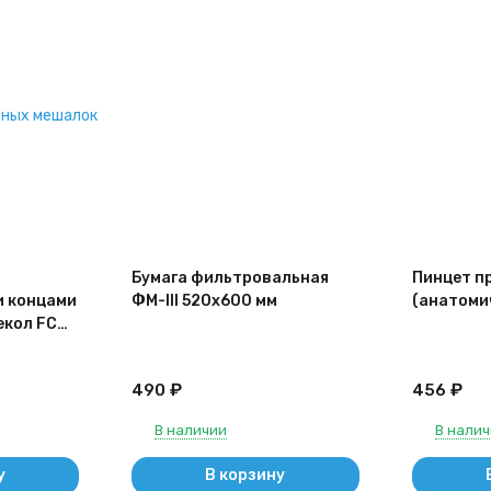
тных мешалок
Бумага фильтровальная
Пинцет п
и концами
ФМ-III 520х600 мм
(анатоми
екол FC
₽
₽
490
456
В наличии
В нали
у
В корзину