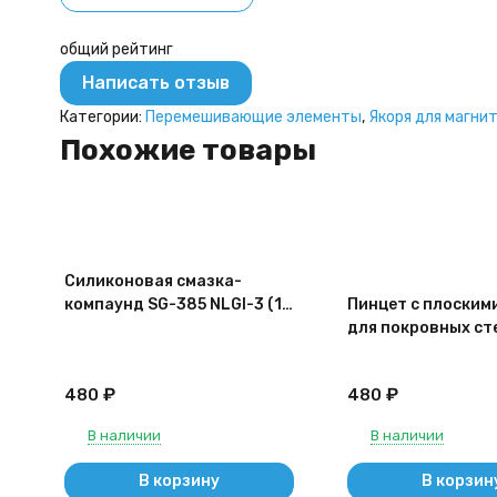
общий рейтинг
Написать отзыв
Категории:
Перемешивающие элементы
,
Якоря для магни
Похожие товары
Силиконовая смазка-
компаунд SG-385 NLGI-3 (12
Пинцет с плоским
гр)
для покровных ст
100-20
₽
₽
480
480
В наличии
В наличии
В корзину
В корзин