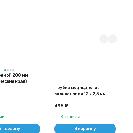
рямой 200 мм
ческие края)
Трубка медицинская
Т
силиконовая 12 х 2,5 мм
с
(внутренний диаметр Х
(
₽
495
толщина стенки) 1метр
т
чии
В наличии
В корзину
В корзину