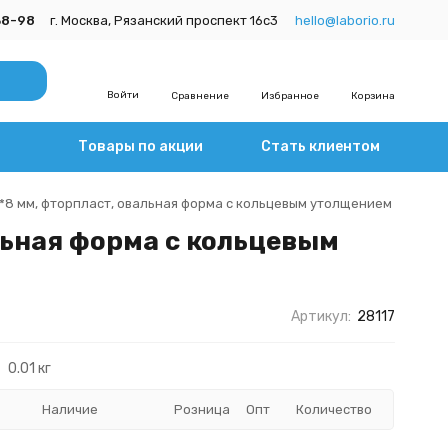
38-98
г. Москва, Рязанский проспект 16с3
hello@laborio.ru
Войти
Сравнение
Избранное
Корзина
Товары по акции
Стать клиентом
*8 мм, фторпласт, овальная форма с кольцевым утолщением
льная форма с кольцевым
Артикул:
28117
0.01 кг
Наличие
Розница
Опт
Количество