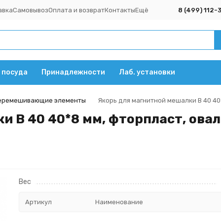
авка
Самовывоз
Оплата и возврат
Контакты
Ещё
8 (499) 112-
 посуда
Принадлежности
Лаб. установки
еремешивающие элементы
Якорь для магнитной мешалки B 40 40
и B 40 40*8 мм, фторпласт, ова
Вес
Артикул
Наименование