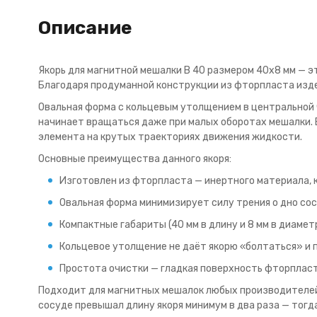
Описание
Якорь для магнитной мешалки B 40 размером 40x8 мм — 
Благодаря продуманной конструкции из фторпласта изд
Овальная форма с кольцевым утолщением в центральной ч
начинает вращаться даже при малых оборотах мешалки.
элемента на крутых траекториях движения жидкости.
Основные преимущества данного якоря:
Изготовлен из фторпласта — инертного материала, 
Овальная форма минимизирует силу трения о дно сосу
Компактные габариты (40 мм в длину и 8 мм в диамет
Кольцевое утолщение не даёт якорю «болтаться» и 
Простота очистки — гладкая поверхность фторпласта
Подходит для магнитных мешалок любых производителей 
сосуде превышал длину якоря минимум в два раза — тогд