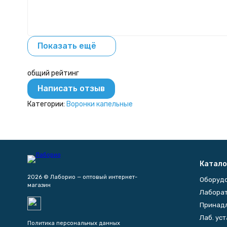
Показать ещё
общий рейтинг
Написать отзыв
Категории:
Воронки капельные
Катало
2026 © Лаборио — оптовый интернет-
Оборуд
магазин
Лаборат
Принад
Лаб. ус
Политика персональных данных