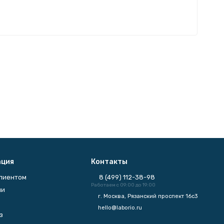
ция
Контакты
клиентом
8 (499) 112-38-98
Работаем с 09:00 до 19:00
ии
г. Москва, Рязанский проспект 16с3
hello@laborio.ru
з