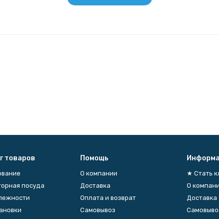
г товаров
Помощь
Информа
ование
О компании
★ Стать 
орная посуда
Доставка
О компан
лежности
Оплата и возврат
Доставка
тановки
Самовывоз
Самовыво