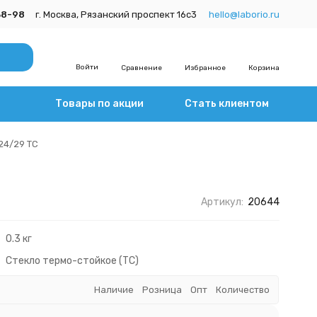
38-98
г. Москва, Рязанский проспект 16с3
hello@laborio.ru
Войти
Сравнение
Избранное
Корзина
Товары по акции
Стать клиентом
24/29 ТС
Артикул:
20644
0.3 кг
Стекло термо-стойкое (ТС)
Наличие
Розница
Опт
Количество