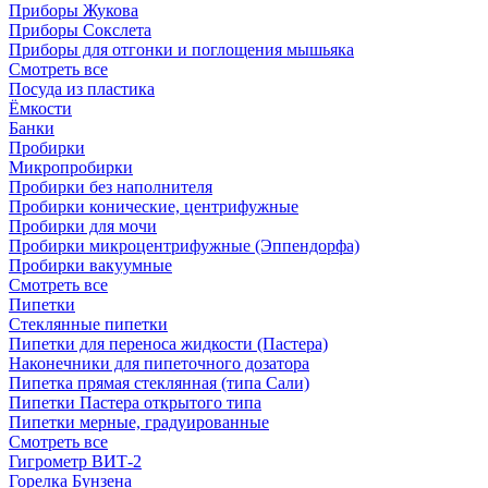
Приборы Жукова
Приборы Сокслета
Приборы для отгонки и поглощения мышьяка
Смотреть все
Посуда из пластика
Ёмкости
Банки
Пробирки
Микропробирки
Пробирки без наполнителя
Пробирки конические, центрифужные
Пробирки для мочи
Пробирки микроцентрифужные (Эппендорфа)
Пробирки вакуумные
Смотреть все
Пипетки
Стеклянные пипетки
Пипетки для переноса жидкости (Пастера)
Наконечники для пипеточного дозатора
Пипетка прямая стеклянная (типа Сали)
Пипетки Пастера открытого типа
Пипетки мерные, градуированные
Смотреть все
Гигрометр ВИТ-2
Горелка Бунзена