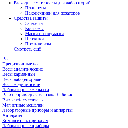
Расходные материалы для лабораторий
Планшеты
Наконечники для дозаторов
Средства защиты
Запчасти
Костюмы
Маски и полумаски
Перчатки
Противогазы
Смотреть ещё
Весы
Прецизионные весы
Весы аналитические
Весы карманные
Весы лабораторные
Весы медицинские
Лабораторные мешалки
Верхнеприводная мешалка Лаборио
Вихревой смеситель
Магнитные мешалки
Лабораторные приборы и аппараты
Аппараты
Комплекты к приборам
Лабораторные приборы