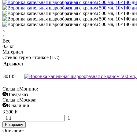
Вес
0.3 кг
Материал
Стекло термо-стойкое (ТС)
Артикул
30135
Склад г.Монино:
Предзаказ
Склад г.Москва:
В наличии
3 300
₽
1
1
В корзину
Описание