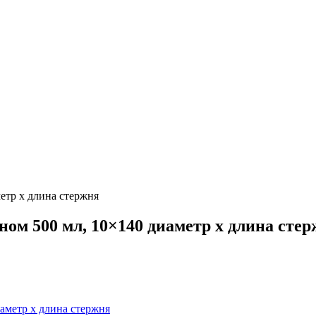
етр х длина стержня
ом 500 мл, 10×140 диаметр х длина сте