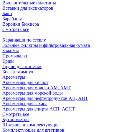
Выпарительные пластины
Вставки для эксикаторов
Баки
Барабаны
Воронки Бюхнера
Смотреть все
Карандаши по стеклу
Зольные фильтры и фильтровальная бумага
Зажимы
Промывалки
Ерши
Груши для пипеток
Боек для ампул
Ареометры
Ареометры для кислот
Ареометры для молока АМ, АМТ
Ареометры для морской воды
Ареометры для нефтепродуктов АН, АНТ
Ареометры для сахара
Ареометры для спирта АСП, АСПТ
Смотреть все
Бутирометры
Штативы и комплектующие
Комплектующее для штативов