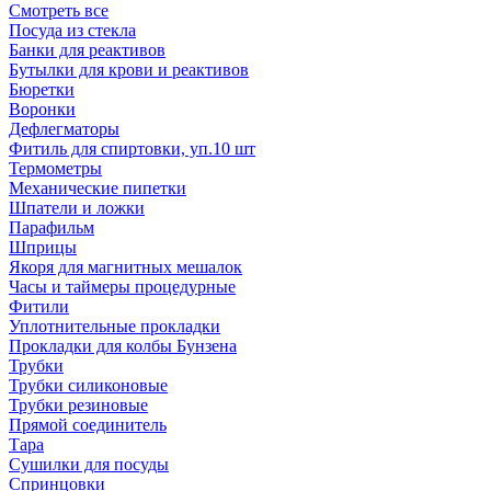
Смотреть все
Посуда из стекла
Банки для реактивов
Бутылки для крови и реактивов
Бюретки
Воронки
Дефлегматоры
Фитиль для спиртовки, уп.10 шт
Термометры
Механические пипетки
Шпатели и ложки
Парафильм
Шприцы
Якоря для магнитных мешалок
Часы и таймеры процедурные
Фитили
Уплотнительные прокладки
Прокладки для колбы Бунзена
Трубки
Трубки силиконовые
Трубки резиновые
Прямой соединитель
Тара
Сушилки для посуды
Спринцовки