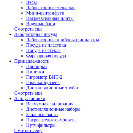
Весы
Лабораторные мешалки
Мини-центрифуги
Нагревательные плиты
Водяные бани
Смотреть ещё
Лабораторная посуда
Лабораторные приборы и аппараты
Посуда из пластика
Посуда из стекла
Фарфоровая посуда
Принадлежности
Пробирки
Пипетки
Гигрометр ВИТ-2
Горелка Бунзена
Дистилляционные трубки
Смотреть ещё
Лаб. установки
Вакуумная фильтрация
Дистилляционные наборы
Запасные части
Нагреватели/термостаты
Нутч-фильтры
Смотреть ещё