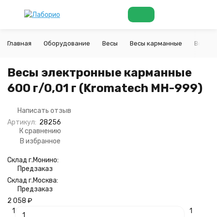
Главная
Оборудование
Весы
Весы карманные
Весы э
Весы электронные карманные
600 г/0,01 г (Kromatech MH-999)
Написать отзыв
Артикул:
28256
К сравнению
В избранное
Склад г.Монино:
Предзаказ
Склад г.Москва:
Предзаказ
2 058
₽
1
1