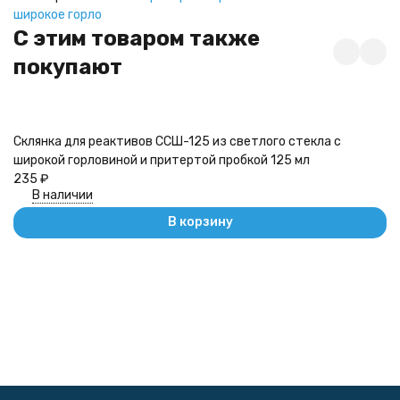
широкое горло
C этим товаром также
покупают
Склянка для реактивов ССШ-125 из светлого стекла с
Ск
широкой горловиной и притертой пробкой 125 мл
ши
235
₽
2
В наличии
В корзину