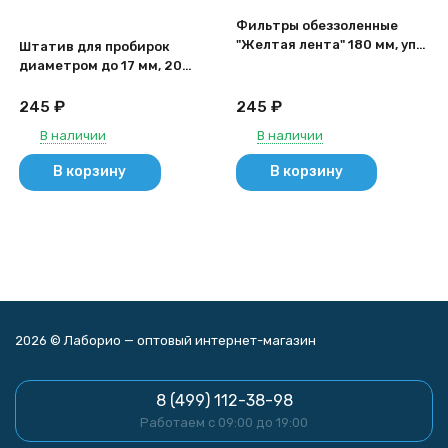
Фильтры обеззоленные
"Желтая лента" 180 мм, уп.
Штатив для пробирок
100 шт.
диаметром до 17 мм, 20
гнезд, Z-образный, п/с,
ШП-20, M. Med
₽
₽
245
245
В наличии
В наличии
В корзину
В корзину
2026 © Лаборио — оптовый интернет-магазин
8 (499) 112-38-98
Работаем с 09:00 до 19:00