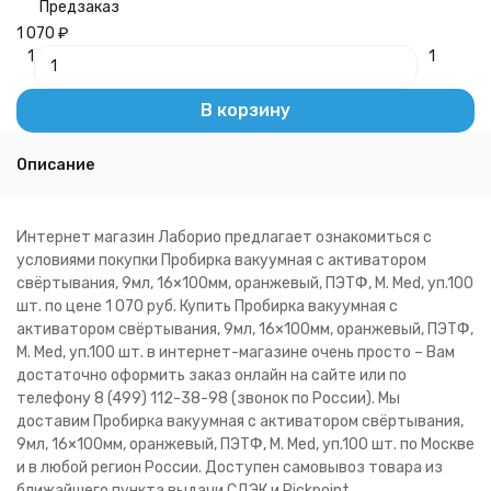
Предзаказ
1 070
₽
1
1
В корзину
Описание
Интернет магазин Лаборио предлагает ознакомиться с
условиями покупки Пробирка вакуумная с активатором
свёртывания, 9мл, 16×100мм, оранжевый, ПЭТФ, M. Med, уп.100
шт. по цене 1 070 руб. Купить Пробирка вакуумная с
активатором свёртывания, 9мл, 16×100мм, оранжевый, ПЭТФ,
M. Med, уп.100 шт. в интернет-магазине очень просто – Вам
достаточно оформить заказ онлайн на сайте или по
телефону 8 (499) 112-38-98 (звонок по России). Мы
доставим Пробирка вакуумная с активатором свёртывания,
9мл, 16×100мм, оранжевый, ПЭТФ, M. Med, уп.100 шт. по Москве
и в любой регион России. Доступен самовывоз товара из
ближайшего пункта выдачи СДЭК и Pickpoint.