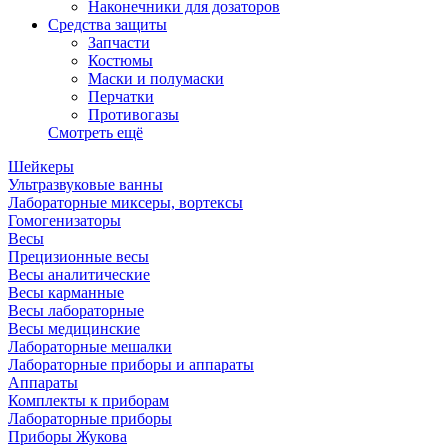
Наконечники для дозаторов
Средства защиты
Запчасти
Костюмы
Маски и полумаски
Перчатки
Противогазы
Смотреть ещё
Шейкеры
Ультразвуковые ванны
Лабораторные миксеры, вортексы
Гомогенизаторы
Весы
Прецизионные весы
Весы аналитические
Весы карманные
Весы лабораторные
Весы медицинские
Лабораторные мешалки
Лабораторные приборы и аппараты
Аппараты
Комплекты к приборам
Лабораторные приборы
Приборы Жукова