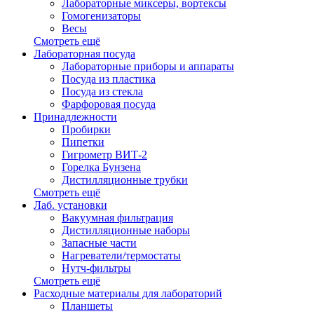
Лабораторные миксеры, вортексы
Гомогенизаторы
Весы
Смотреть ещё
Лабораторная посуда
Лабораторные приборы и аппараты
Посуда из пластика
Посуда из стекла
Фарфоровая посуда
Принадлежности
Пробирки
Пипетки
Гигрометр ВИТ-2
Горелка Бунзена
Дистилляционные трубки
Смотреть ещё
Лаб. установки
Вакуумная фильтрация
Дистилляционные наборы
Запасные части
Нагреватели/термостаты
Нутч-фильтры
Смотреть ещё
Расходные материалы для лабораторий
Планшеты