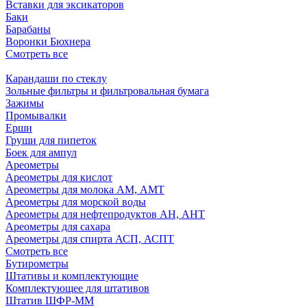
Вставки для эксикаторов
Баки
Барабаны
Воронки Бюхнера
Смотреть все
Карандаши по стеклу
Зольные фильтры и фильтровальная бумага
Зажимы
Промывалки
Ерши
Груши для пипеток
Боек для ампул
Ареометры
Ареометры для кислот
Ареометры для молока АМ, АМТ
Ареометры для морской воды
Ареометры для нефтепродуктов АН, АНТ
Ареометры для сахара
Ареометры для спирта АСП, АСПТ
Смотреть все
Бутирометры
Штативы и комплектующие
Комплектующее для штативов
Штатив ШФР-ММ