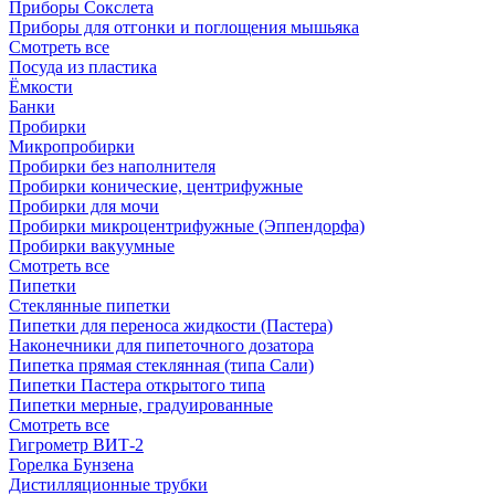
Приборы Сокслета
Приборы для отгонки и поглощения мышьяка
Смотреть все
Посуда из пластика
Ёмкости
Банки
Пробирки
Микропробирки
Пробирки без наполнителя
Пробирки конические, центрифужные
Пробирки для мочи
Пробирки микроцентрифужные (Эппендорфа)
Пробирки вакуумные
Смотреть все
Пипетки
Стеклянные пипетки
Пипетки для переноса жидкости (Пастера)
Наконечники для пипеточного дозатора
Пипетка прямая стеклянная (типа Сали)
Пипетки Пастера открытого типа
Пипетки мерные, градуированные
Смотреть все
Гигрометр ВИТ-2
Горелка Бунзена
Дистилляционные трубки