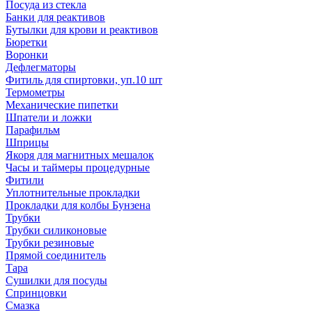
Посуда из стекла
Банки для реактивов
Бутылки для крови и реактивов
Бюретки
Воронки
Дефлегматоры
Фитиль для спиртовки, уп.10 шт
Термометры
Механические пипетки
Шпатели и ложки
Парафильм
Шприцы
Якоря для магнитных мешалок
Часы и таймеры процедурные
Фитили
Уплотнительные прокладки
Прокладки для колбы Бунзена
Трубки
Трубки силиконовые
Трубки резиновые
Прямой соединитель
Тара
Сушилки для посуды
Спринцовки
Смазка