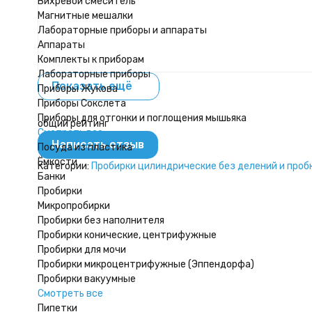
Вихревой смеситель
Магнитные мешалки
Лабораторные приборы и аппараты
Аппараты
Комплекты к приборам
Лабораторные приборы
Показать ещё
Приборы Жукова
Приборы Сокслета
Приборы для отгонки и поглощения мышьяка
общий рейтинг
Смотреть все
Написать отзыв
Посуда из пластика
Ёмкости
Категории:
Пробирки цилиндрические без делений и проб
Банки
Пробирки
Микропробирки
Пробирки без наполнителя
Пробирки конические, центрифужные
Пробирки для мочи
Пробирки микроцентрифужные (Эппендорфа)
Пробирки вакуумные
Смотреть все
Пипетки