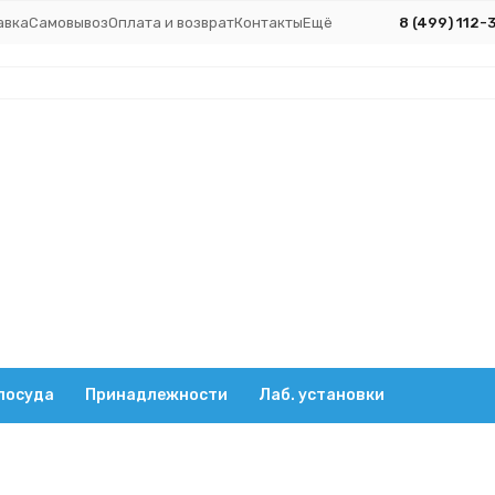
авка
Самовывоз
Оплата и возврат
Контакты
Ещё
8 (499) 112-
посуда
Принадлежности
Лаб. установки
линдрические
Пробирки цилиндрические без делений и пробки
00 мм, п/п, FL medical