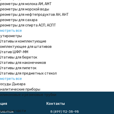
реометры для молока АМ, АМТ
реометры для морской воды
реометры для нефтепродуктов АН, АНТ
реометры для сахара
реометры для спирта АСП, АСПТ
мотреть все
Бутирометры
тативы и комплектующие
омплектующее для штативов
Штатив ШФР-ММ
тативы для бюреток
тативы для наконечников
тативы для пипеток
тативы для предметных стекол
мотреть все
осуды Дьюара
налитические приборы
иликоновые и резиновые трубки
ция
Контакты
апасные части
клиентом
8 (499) 112-38-98