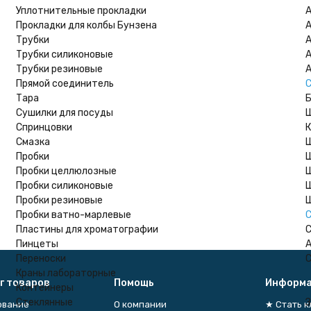
Уплотнительные прокладки
А
Прокладки для колбы Бунзена
А
Трубки
А
Трубки силиконовые
А
Трубки резиновые
А
Прямой соединитель
С
Тара
Сушилки для посуды
Ш
Спринцовки
К
Смазка
Пробки
Ш
Пробки целлюлозные
Ш
Пробки силиконовые
Ш
Пробки резиновые
Ш
Пробки ватно-марлевые
С
Пластины для хроматографии
С
Пинцеты
А
Переноски
С
Краны лабораторные
г товаров
Помощь
Информа
Контейнеры
Стеклянные
З
ование
О компании
★ Стать 