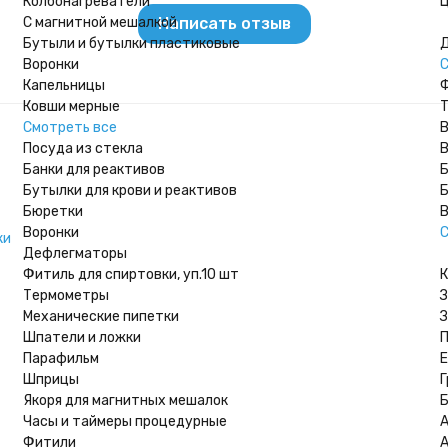
Колбонагреватели
Ц
С магнитной мешалкой
Написать отзыв
Бутыли и бутылки пластиковые
Д
Воронки
С
Капельницы
Ф
Ковши мерные
Т
Смотреть все
В
Посуда из стекла
В
Банки для реактивов
Б
Бутылки для крови и реактивов
Б
Бюретки
В
Воронки
С
ки
Дефлегматоры
Фитиль для спиртовки, уп.10 шт
К
Термометры
З
Механические пипетки
Шпатели и ложки
П
Парафильм
Шприцы
Г
Якоря для магнитных мешалок
Б
Часы и таймеры процедурные
Фитили
А