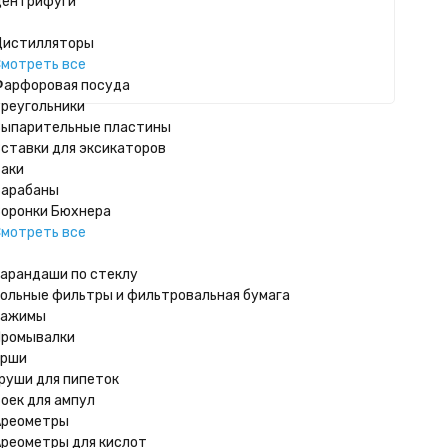
ентрифуги
истилляторы
мотреть все
арфоровая посуда
реугольники
ыпарительные пластины
ставки для эксикаторов
аки
арабаны
оронки Бюхнера
мотреть все
арандаши по стеклу
ольные фильтры и фильтровальная бумага
Зажимы
ромывалки
Ерши
руши для пипеток
оек для ампул
Ареометры
реометры для кислот