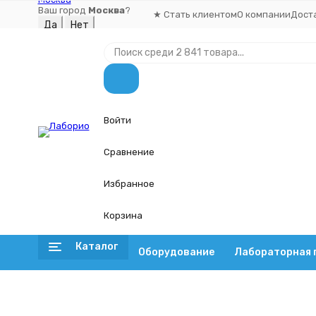
Ваш город
Москва
?
★ Стать клиентом
О компании
Дост
Войти
Сравнение
Избранное
Корзина
Каталог
Оборудование
Лабораторная 
Оборудование
Главная
Принадлежности
Пробирки
Пробирки ци
Весы
Пробирка цилиндрическая без делений и пробки 10 мл, 16х1