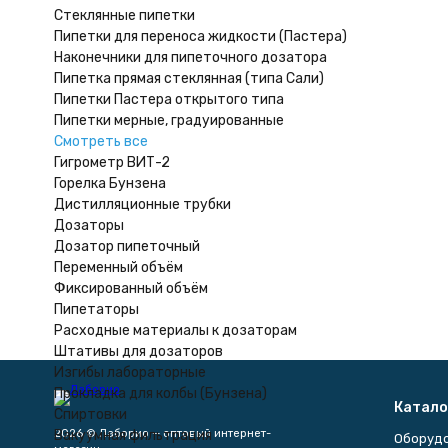
Стеклянные пипетки
Пипетки для переноса жидкости (Пастера)
Наконечники для пипеточного дозатора
Пипетка прямая стеклянная (типа Сали)
Пипетки Пастера открытого типа
Пипетки мерные, градуированные
Смотреть все
Гигрометр ВИТ-2
Горелка Бунзена
Дистилляционные трубки
Дозаторы
Дозатор пипеточный
Переменный объём
Фиксированный объём
Пипетаторы
Расходные материалы к дозаторам
Штативы для дозаторов
Изгибы лабораторные
Прокладка для колбы (Бунзена)
Катало
Спиртовки
Вакуумная фильтрация
2026 © Лаборио — оптовый интернет-
Оборуд