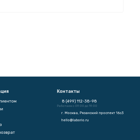
ция
Контакты
клиентом
8 (499) 112-38-98
Работаем с 09:00 до 19:00
ии
г. Москва, Рязанский проспект 16с3
hello@laborio.ru
з
возврат