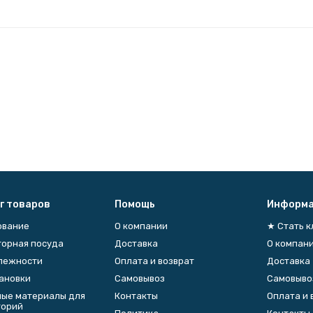
г товаров
Помощь
Информа
ование
О компании
★ Стать 
орная посуда
Доставка
О компан
лежности
Оплата и возврат
Доставка
тановки
Самовывоз
Самовыво
ые материалы для
Контакты
Оплата и 
торий