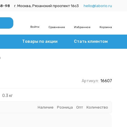
38-98
г. Москва, Рязанский проспект 16с3
hello@laborio.ru
Войти
Сравнение
Избранное
Корзина
Товары по акции
Стать клиентом
м
Артикул:
16607
0.3 кг
Наличие
Розница
Опт
Количество