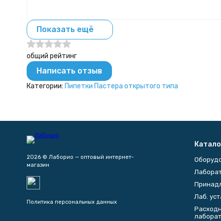
Показать ещё
общий рейтинг
Написать отзыв
Категории:
Пипетки Пастера открытого типа
Катало
2026 © Лаборио — оптовый интернет-
Оборуд
магазин
Лаборат
Принад
Лаб. ус
Политика персональных данных
Расходн
лабора