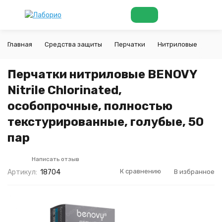
Главная
Средства защиты
Перчатки
Нитриловые
Пер
Перчатки нитриловые BENOVY
Nitrile Chlorinated,
особопрочные, полностью
текстурированные, голубые, 50
пар
Написать отзыв
К сравнению
В избранное
Артикул:
18704