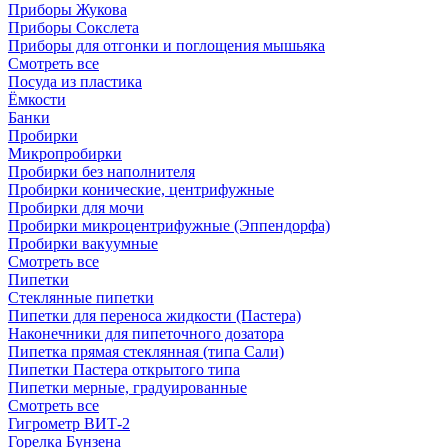
Приборы Жукова
Приборы Сокслета
Приборы для отгонки и поглощения мышьяка
Смотреть все
Посуда из пластика
Ёмкости
Банки
Пробирки
Микропробирки
Пробирки без наполнителя
Пробирки конические, центрифужные
Пробирки для мочи
Пробирки микроцентрифужные (Эппендорфа)
Пробирки вакуумные
Смотреть все
Пипетки
Стеклянные пипетки
Пипетки для переноса жидкости (Пастера)
Наконечники для пипеточного дозатора
Пипетка прямая стеклянная (типа Сали)
Пипетки Пастера открытого типа
Пипетки мерные, градуированные
Смотреть все
Гигрометр ВИТ-2
Горелка Бунзена