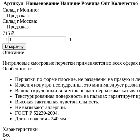
Артикул
Наименование
Наличие
Розница
Опт
Количество
Склад г.Монино:
Предзаказ
Склад г.Москва:
Предзаказ
715
₽
1
1
В корзину
Описание
Нитриловые смотровые перчатки применяются во всех сферах м
Особенности:
Перчатки по форме плоские, не разделены на правую и ле
Изделия изнутри неопудренны, это минимизирует развит
Валик, скрученный вовнутрь не дает перчаткам скатывать
Текстурированная поверхность на пальцах гарантирует к
Высокая тактильная чувствительность.
Не вызывают аллергии.
ГОСТ Р 52239-2004.
Длина изделия - 240 мм.
Характеристики
Вес