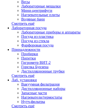
Весы
Лабораторные мешалки
Мини-центрифуги
Нагревательные плиты
Водяные бани
Смотреть ещё
Лабораторная посуда
Лабораторные приборы и аппараты
Посуда из пластика
Посуда из стекла
Фарфоровая посуда
Принадлежности
Пробирки
Пипетки
Гигрометр ВИТ-2
Горелка Бунзена
Дистилляционные трубки
Смотреть ещё
Лаб. установки
Вакуумная фильтрация
Дистилляционные наборы
Запасные части
Нагреватели/термостаты
Нутч-фильтры
Смотреть ещё