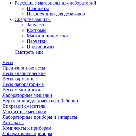
Расходные материалы для лабораторий
Планшеты
Наконечники для дозаторов
Средства защиты
Запчасти
Костюмы
Маски и полумаски
Перчатки
Противогазы
Смотреть ещё
Весы
Прецизионные весы
Весы аналитические
Весы карманные
Весы лабораторные
Весы медицинские
Лабораторные мешалки
Верхнеприводная мешалка Лаборио
Вихревой смеситель
Магнитные мешалки
Лабораторные приборы и аппараты
Аппараты
Комплекты к приборам
Лабораторные приборы