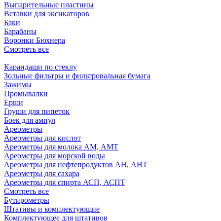
Выпарительные пластины
Вставки для эксикаторов
Баки
Барабаны
Воронки Бюхнера
Смотреть все
Карандаши по стеклу
Зольные фильтры и фильтровальная бумага
Зажимы
Промывалки
Ерши
Груши для пипеток
Боек для ампул
Ареометры
Ареометры для кислот
Ареометры для молока АМ, АМТ
Ареометры для морской воды
Ареометры для нефтепродуктов АН, АНТ
Ареометры для сахара
Ареометры для спирта АСП, АСПТ
Смотреть все
Бутирометры
Штативы и комплектующие
Комплектующее для штативов