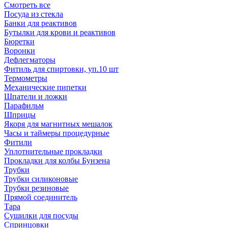
Смотреть все
Посуда из стекла
Банки для реактивов
Бутылки для крови и реактивов
Бюретки
Воронки
Дефлегматоры
Фитиль для спиртовки, уп.10 шт
Термометры
Механические пипетки
Шпатели и ложки
Парафильм
Шприцы
Якоря для магнитных мешалок
Часы и таймеры процедурные
Фитили
Уплотнительные прокладки
Прокладки для колбы Бунзена
Трубки
Трубки силиконовые
Трубки резиновые
Прямой соединитель
Тара
Сушилки для посуды
Спринцовки