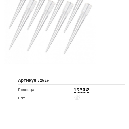
Артикул:
32526
1 990
₽
Розница
Опт