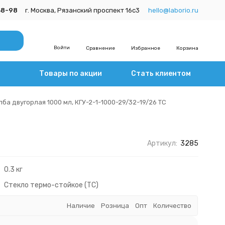
38-98
г. Москва, Рязанский проспект 16с3
hello@laborio.ru
Войти
Сравнение
Избранное
Корзина
Товары по акции
Стать клиентом
лба двугорлая 1000 мл, КГУ-2-1-1000-29/32-19/26 ТС
Артикул:
3285
0.3 кг
Стекло термо-стойкое (ТС)
Наличие
Розница
Опт
Количество