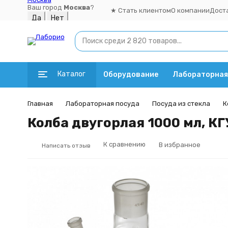
Ваш город
Москва
?
★ Стать клиентом
О компании
Дост
Каталог
Оборудование
Лабораторная
Главная
Лабораторная посуда
Посуда из стекла
К
Колба двугорлая 1000 мл, КГ
К сравнению
В избранное
Написать отзыв