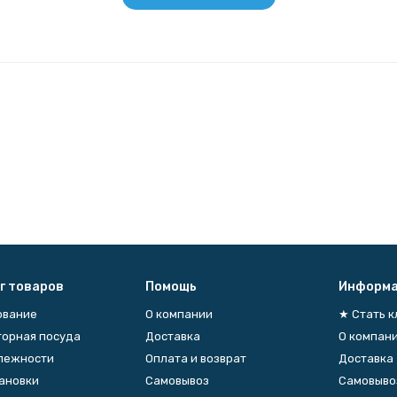
г товаров
Помощь
Информа
ование
О компании
★ Стать 
орная посуда
Доставка
О компан
лежности
Оплата и возврат
Доставка
тановки
Самовывоз
Самовыво