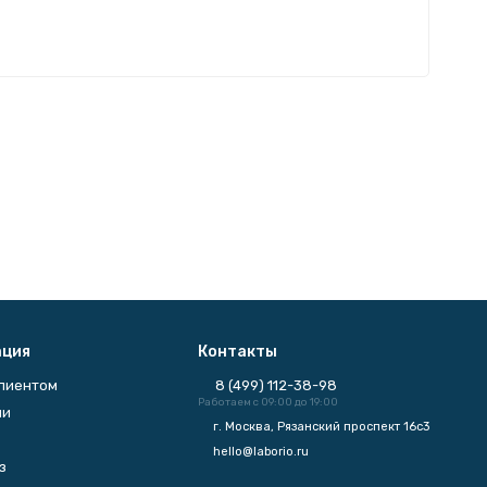
ция
Контакты
клиентом
8 (499) 112-38-98
Работаем с 09:00 до 19:00
ии
г. Москва, Рязанский проспект 16с3
hello@laborio.ru
з