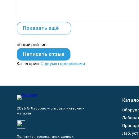
Показать ещё
общий рейтинг
Написать отзыв
Категории:
С двумя горловинами
Катало
2026 © Лаборио — оптовый интернет-
Оборуд
магазин
Лаборат
Принад
Лаб. ус
Политика персональных данных