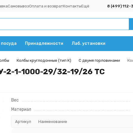
авка
Самовывоз
Оплата и возврат
Контакты
Ещё
8 (499) 112-
 посуда
Принадлежности
Лаб. установки
олбы
Колбы круглодонные (тип К)
С двумя горловинами
Ко
У-2-1-1000-29/32-19/26 ТС
Вес
Материал
Артикул
Наименование