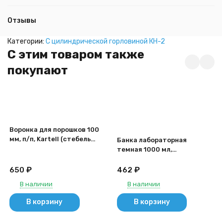
Отзывы
Категории:
С цилиндрической горловиной КН-2
C этим товаром также
покупают
Воронка для порошков 100
мм, п/п, Kartell (стебель
Банка лабораторная
d=25 мм, L=24,8 мм)
темная 1000 мл,
делениями,
навинчивающаяся крышка,
₽
₽
650
462
Лаборио, БТ-1000
В наличии
В наличии
В корзину
В корзину