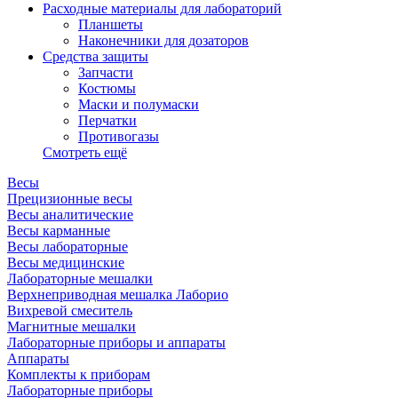
Расходные материалы для лабораторий
Планшеты
Наконечники для дозаторов
Средства защиты
Запчасти
Костюмы
Маски и полумаски
Перчатки
Противогазы
Смотреть ещё
Весы
Прецизионные весы
Весы аналитические
Весы карманные
Весы лабораторные
Весы медицинские
Лабораторные мешалки
Верхнеприводная мешалка Лаборио
Вихревой смеситель
Магнитные мешалки
Лабораторные приборы и аппараты
Аппараты
Комплекты к приборам
Лабораторные приборы