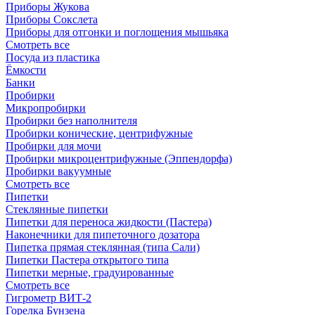
Приборы Жукова
Приборы Сокслета
Приборы для отгонки и поглощения мышьяка
Смотреть все
Посуда из пластика
Ёмкости
Банки
Пробирки
Микропробирки
Пробирки без наполнителя
Пробирки конические, центрифужные
Пробирки для мочи
Пробирки микроцентрифужные (Эппендорфа)
Пробирки вакуумные
Смотреть все
Пипетки
Стеклянные пипетки
Пипетки для переноса жидкости (Пастера)
Наконечники для пипеточного дозатора
Пипетка прямая стеклянная (типа Сали)
Пипетки Пастера открытого типа
Пипетки мерные, градуированные
Смотреть все
Гигрометр ВИТ-2
Горелка Бунзена