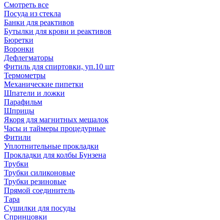
Смотреть все
Посуда из стекла
Банки для реактивов
Бутылки для крови и реактивов
Бюретки
Воронки
Дефлегматоры
Фитиль для спиртовки, уп.10 шт
Термометры
Механические пипетки
Шпатели и ложки
Парафильм
Шприцы
Якоря для магнитных мешалок
Часы и таймеры процедурные
Фитили
Уплотнительные прокладки
Прокладки для колбы Бунзена
Трубки
Трубки силиконовые
Трубки резиновые
Прямой соединитель
Тара
Сушилки для посуды
Спринцовки