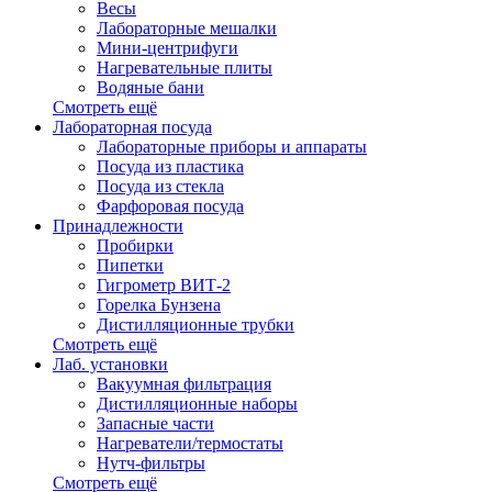
Весы
Лабораторные мешалки
Мини-центрифуги
Нагревательные плиты
Водяные бани
Смотреть ещё
Лабораторная посуда
Лабораторные приборы и аппараты
Посуда из пластика
Посуда из стекла
Фарфоровая посуда
Принадлежности
Пробирки
Пипетки
Гигрометр ВИТ-2
Горелка Бунзена
Дистилляционные трубки
Смотреть ещё
Лаб. установки
Вакуумная фильтрация
Дистилляционные наборы
Запасные части
Нагреватели/термостаты
Нутч-фильтры
Смотреть ещё