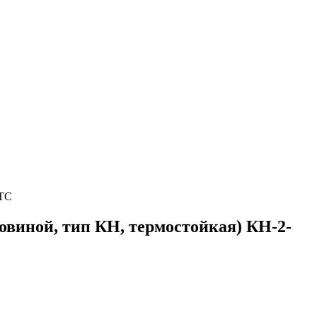
 ТС
ловиной, тип КН, термостойкая) КН-2-