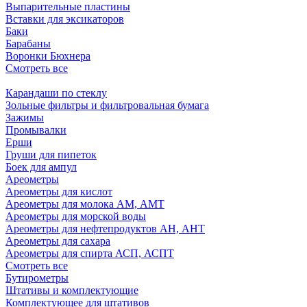
Выпарительные пластины
Вставки для эксикаторов
Баки
Барабаны
Воронки Бюхнера
Смотреть все
Карандаши по стеклу
Зольные фильтры и фильтровальная бумага
Зажимы
Промывалки
Ерши
Груши для пипеток
Боек для ампул
Ареометры
Ареометры для кислот
Ареометры для молока АМ, АМТ
Ареометры для морской воды
Ареометры для нефтепродуктов АН, АНТ
Ареометры для сахара
Ареометры для спирта АСП, АСПТ
Смотреть все
Бутирометры
Штативы и комплектующие
Комплектующее для штативов