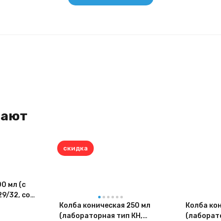
пают
скидка
0 мл (с
9/32, со
Колба коническая 250 мл
Колба ко
(лабораторная тип КН,
(лаборат