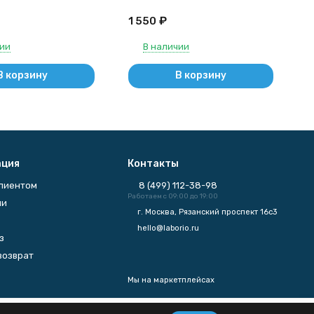
е 1 - со шлифом,
₽
1 550
йкая) КН-1-500-
чии
В наличии
В корзину
В корзину
ция
Контакты
клиентом
8 (499) 112-38-98
Работаем с 09:00 до 19:00
ии
г. Москва, Рязанский проспект 16с3
hello@laborio.ru
з
возврат
Мы на маркетплейсах