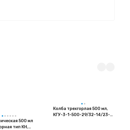
Л
Колба трехгорлая 500 мл,
КГУ-3-1-500-29/32-14/23-
ническая 500 мл
14/23 ТС
орная тип КН,