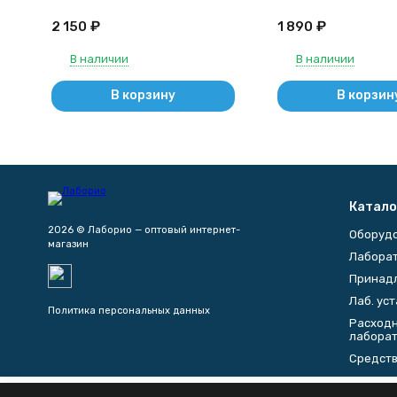
₽
₽
2 150
1 890
В наличии
В наличии
В корзину
В корзин
Катало
2026 © Лаборио — оптовый интернет-
Оборуд
магазин
Лаборат
Принад
Лаб. ус
Политика персональных данных
Расходн
лабора
Средств