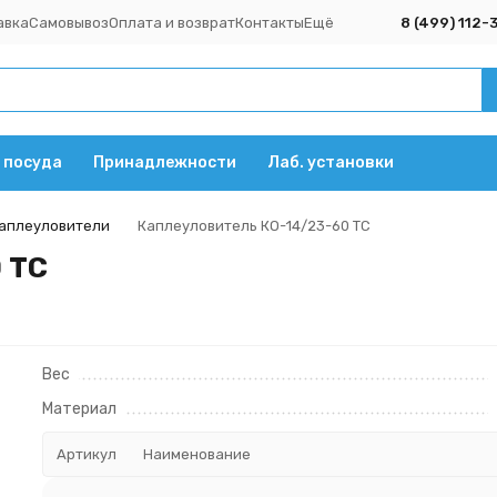
авка
Самовывоз
Оплата и возврат
Контакты
Ещё
8 (499) 112-
 посуда
Принадлежности
Лаб. установки
аплеуловители
Каплеуловитель КО-14/23-60 ТС
 ТС
Вес
Материал
Артикул
Наименование