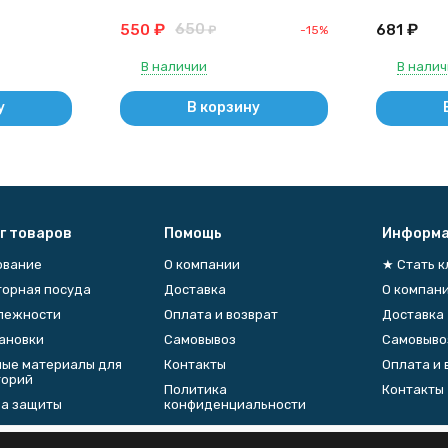
исполнение 1 - со шлифом,
исполнени
₽
650
₽
550
681
-15%
термостойкая) КН-1-250-
₽
термосто
29/32 ТС
29/32 ТС
В наличии
В нали
у
В корзину
г товаров
Помощь
Информа
ование
О компании
★ Стать 
орная посуда
Доставка
О компан
лежности
Оплата и возврат
Доставка
тановки
Самовывоз
Самовыво
ые материалы для
Контакты
Оплата и 
торий
Политика
Контакты
а защиты
конфиденциальности