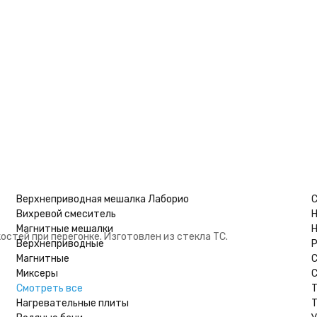
В корзину
Верхнеприводная мешалка Лаборио
С
Вихревой смеситель
Н
Магнитные мешалки
Н
стей при перегонке. Изготовлен из стекла ТС.
Верхнеприводные
Р
Магнитные
Миксеры
С
Смотреть все
Т
Нагревательные плиты