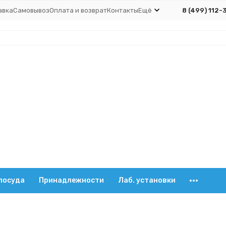
авка
Самовывоз
Оплата и возврат
Контакты
Ещё
8 (499) 112-
посуда
Принадлежности
Лаб. установки
олодильники
Холодильники шариковые ХШ
Со шлифом ХШ-1
мостойкий, 400 мм, шлифы 29/32, Boro 3.3, Лаборио