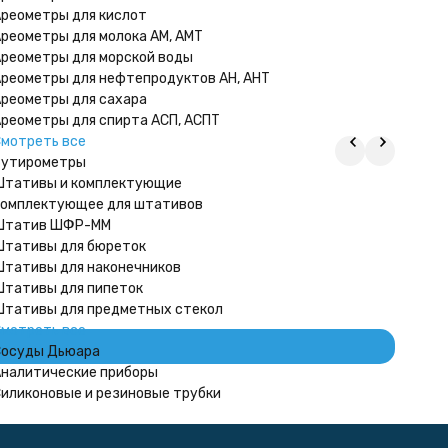
реометры для кислот
реометры для молока АМ, АМТ
реометры для морской воды
реометры для нефтепродуктов АН, АНТ
реометры для сахара
реометры для спирта АСП, АСПТ
мотреть все
Бутирометры
тативы и комплектующие
омплектующее для штативов
Штатив ШФР-ММ
тативы для бюреток
тативы для наконечников
Насадка
тативы для пипеток
1 996
₽
тативы для предметных стекол
В на
мотреть все
осуды Дьюара
налитические приборы
иликоновые и резиновые трубки