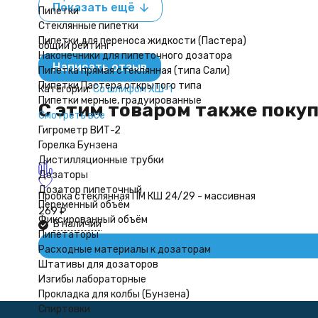
Показать ещё
Пипетки
Стеклянные пипетки
Пипетки для переноса жидкости (Пастера)
общий рейтинг
Наконечники для пипеточного дозатора
Написать отзыв
Пипетка прямая стеклянная (типа Сали)
Пипетки Пастера открытого типа
Категории:
Со шлифом ХШ-1
Пипетки мерные, градуированные
C этим товаром также поку
Смотреть все
Гигрометр ВИТ-2
Горелка Бунзена
Дистилляционные трубки
Дозаторы
Дозатор пипеточный
Пробка стеклянная ПМ КШ 24/29 - массивная
Переменный объём
269
₽
Фиксированный объём
В наличии
Пипетаторы
Расходные материалы к дозаторам
Штативы для дозаторов
Изгибы лабораторные
Прокладка для колбы (Бунзена)
Спиртовки