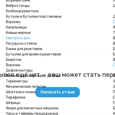
Водяные бани
У
Вибростенды
Ц
Колбонагреватели
Бутыли и бутылки пластиковые
Д
Воронки
С
Капельницы
Ф
Ковши мерные
Т
Смотреть все
В
Посуда из стекла
В
Банки для реактивов
Б
Бутылки для крови и реактивов
Б
Бюретки
В
Воронки
С
Дефлегматоры
ывов ещё нет — ваш может стать пер
Фитиль для спиртовки, уп.10 шт
К
Термометры
З
Механические пипетки
Написать отзыв
Шпатели и ложки
П
Парафильм
Шприцы
Г
Якоря для магнитных мешалок
Б
Часы и таймеры процедурные