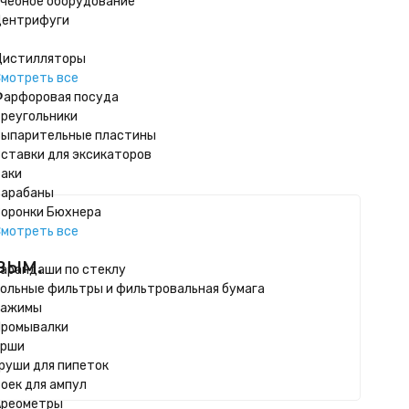
чебное оборудование
ентрифуги
истилляторы
мотреть все
арфоровая посуда
реугольники
ыпарительные пластины
ставки для эксикаторов
аки
арабаны
оронки Бюхнера
мотреть все
вым.
арандаши по стеклу
ольные фильтры и фильтровальная бумага
Зажимы
ромывалки
Ерши
руши для пипеток
оек для ампул
Ареометры