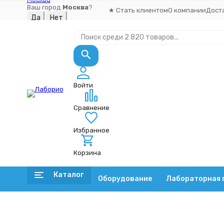
Ваш город
Москва
?
★ Стать клиентом
О компании
Дост
Войти
Сравнение
Избранное
Корзина
Каталог
Оборудование
Лабораторная 
Оборудование
Главная
Лабораторная посуда
Посуда из стекла
Х
Шейкеры
Холодильник шариковый ХШ-1-400-29/32 ТС (8 шаров), тер