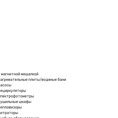
В
1 258
₽
наличии
макс
 магнитной мешалкой
агревательные плиты/водяные бани
асосы
ециркуляторы
Спектрофотометры
ушильные шкафы
епловизоры
Титраторы