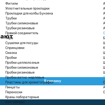
Фитили
А
Уплотнительные прокладки
А
Прокладки для колбы Бунзена
А
Трубки
А
Трубки силиконовые
А
Трубки резиновые
А
Прямой соединитель
С
пают
Тара
Сушилки для посуды
Ш
Спринцовки
К
Смазка
Пробки
Ш
Пробки целлюлозные
Ш
Пробки силиконовые
Ш
Пробки резиновые
Ш
Пробки ватно-марлевые
С
В корзину
Пластины для хроматографии
С
Пинцеты
А
Переноски
С
Краны лабораторные
Контейнеры