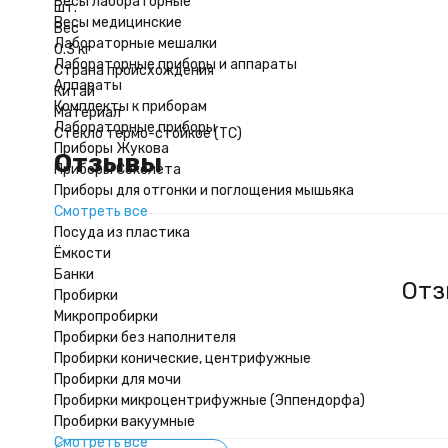
Весы лабораторные
шт.
Весы медицинские
Вес
Лабораторные мешалки
0.3 кг
Лабораторные приборы и аппараты
Страна происхождения
Аппараты
Китай
Комплекты к приборам
Материал
Лабораторные приборы
Стекло термо-стойкое (ТС)
Приборы Жукова
Отзывы
Приборы Сокслета
Приборы для отгонки и поглощения мышьяка
Смотреть все
Посуда из пластика
Ёмкости
Банки
Отз
Пробирки
Микропробирки
Пробирки без наполнителя
Пробирки конические, центрифужные
Пробирки для мочи
Пробирки микроцентрифужные (Эппендорфа)
Пробирки вакуумные
Смотреть все