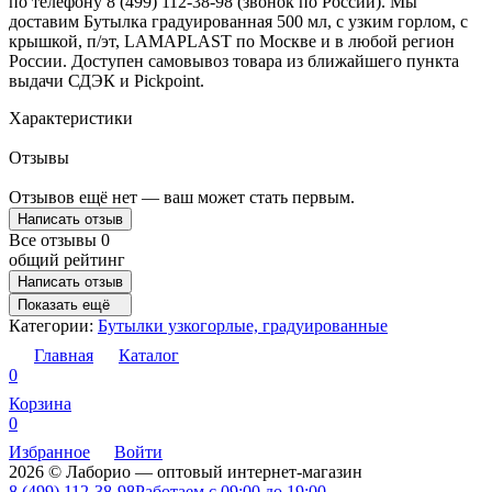
по телефону 8 (499) 112-38-98 (звонок по России). Мы
доставим Бутылка градуированная 500 мл, с узким горлом, с
крышкой, п/эт, LAMAPLAST по Москве и в любой регион
России. Доступен самовывоз товара из ближайшего пункта
выдачи СДЭК и Pickpoint.
Характеристики
Отзывы
Отзывов ещё нет — ваш может стать первым.
Написать отзыв
Все отзывы
0
общий рейтинг
Написать отзыв
Показать ещё
Категории:
Бутылки узкогорлые, градуированные
Главная
Каталог
0
Корзина
0
Избранное
Войти
2026 © Лаборио — оптовый интернет-магазин
8 (499) 112-38-98
Работаем с 09:00 до 19:00