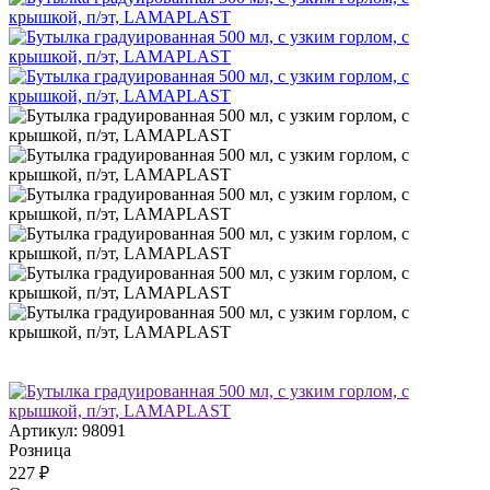
Артикул:
98091
Розница
227
₽