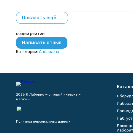
Показать ещё
общий рейтинг
Написать отзыв
Категории:
Аппараты
Катало
2026 © Лаборио — оптовый интернет-
Оборуд
магазин
Лаборат
Принад
Лаб. ус
Политика персональных данных
Расходн
лабора