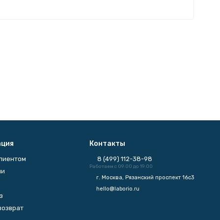
ция
Контакты
клиентом
8 (499) 112-38-98
Работаем с 09:00 до 19:00
ии
г. Москва, Рязанский проспект 16с3
hello@laborio.ru
з
возврат