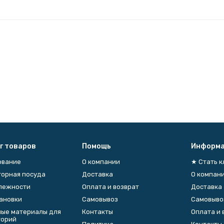
г товаров
Помощь
Информа
ование
О компании
★ Стать 
орная посуда
Доставка
О компан
лежности
Оплата и возврат
Доставка
тановки
Самовывоз
Самовыво
ые материалы для
Контакты
Оплата и 
торий