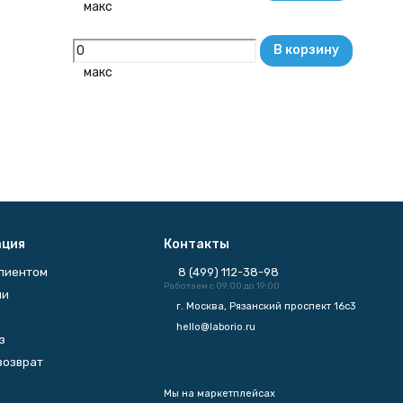
макс
В корзину
макс
ция
Контакты
клиентом
8 (499) 112-38-98
Работаем с 09:00 до 19:00
ии
г. Москва, Рязанский проспект 16с3
hello@laborio.ru
з
возврат
Мы на маркетплейсах