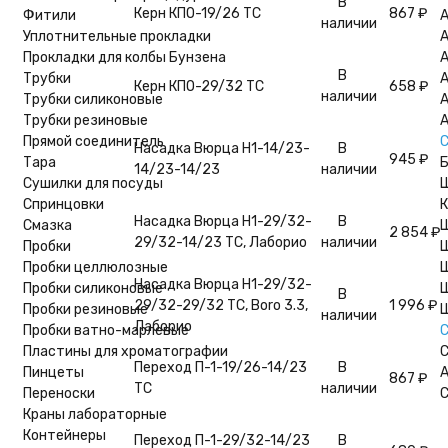
В
Керн КПО-19/26 ТС
867
₽
Фитили
А
наличии
Уплотнительные прокладки
А
Прокладки для колбы Бунзена
А
В
Трубки
А
Керн КПО-29/32 ТС
658
₽
наличии
Трубки силиконовые
А
Трубки резиновые
А
Прямой соединитель
С
Насадка Вюрца Н1-14/23-
В
945
₽
Тара
14/23-14/23
наличии
Сушилки для посуды
Ш
Спринцовки
К
Насадка Вюрца Н1-29/32-
В
Смазка
2 854
₽
29/32-14/23 ТС, Лаборио
наличии
Пробки
Ш
Пробки целлюлозные
Ш
Насадка Вюрца Н1-29/32-
Пробки силиконовые
Ш
В
29/32-29/32 ТС, Boro 3.3,
1 996
₽
Пробки резиновые
Ш
наличии
Лаборио
Пробки ватно-марлевые
С
Пластины для хроматографии
С
Переход П-1-19/26-14/23
В
Пинцеты
А
867
₽
ТС
наличии
Переноски
С
Краны лабораторные
Контейнеры
Переход П-1-29/32-14/23
В