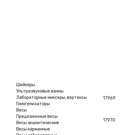
Нутч-фильтры
Смотреть ещё
Расходные материалы для лабораторий
Планшеты
Наконечники для дозаторов
Средства защиты
Артикул
Запчасти
Костюмы
13126
Маски и полумаски
Перчатки
Противогазы
Смотреть ещё
17967
Шейкеры
Ультразвуковые ванны
Лабораторные миксеры, вортексы
17969
Гомогенизаторы
Весы
Прецизионные весы
17970
Весы аналитические
Весы карманные