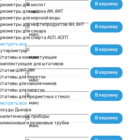
В корзину
реометры для кислот
реометры для молока АМ, АМТ
макс
реометры для морской воды
реометры для нефтепродуктов АН, АНТ
В корзину
реометры для сахара
макс
реометры для спирта АСП, АСПТ
мотреть все
В корзину
Бутирометры
тативы и комплектующие
макс
омплектующее для штативов
Штатив ШФР-ММ
В корзину
тативы для бюреток
макс
тативы для наконечников
тативы для пипеток
В корзину
тативы для предметных стекол
макс
мотреть все
осуды Дьюара
налитические приборы
В корзину
иликоновые и резиновые трубки
макс