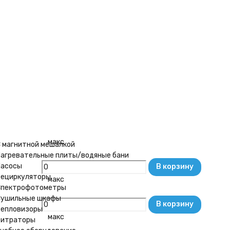
а
Дилер
Количество
В корзину
макс
В корзину
макс
 магнитной мешалкой
агревательные плиты/водяные бани
асосы
В корзину
ециркуляторы
макс
Спектрофотометры
ушильные шкафы
В корзину
епловизоры
макс
Титраторы