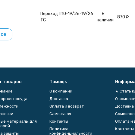
Переход П1О-19/26-19/26
В
870
₽
ТС
наличии
все
г товаров
Помощь
Информа
ование
О компании
★ Стать 
орная посуда
Доставка
О компан
лежности
Оплата и возврат
Доставка
тановки
Самовывоз
Самовыво
ые материалы для
Контакты
Оплата и 
торий
Политика
Контакты
а защиты
конфиденциальности