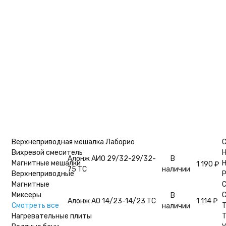
покупателей
Наименование
Наличие
Розниц
Алонж «Паук» АП-14/23-
В
1 320
₽
14/23 ТС
наличии
Алонж АИО 29/32-14/23-
В
1 195
₽
60 ТС
наличии
Верхнеприводная мешалка Лаборио
С
Вихревой смеситель
Н
Алонж АИО 29/32-29/32-
В
Магнитные мешалки
Н
1 190
₽
75 ТС
наличии
Верхнеприводные
Р
Магнитные
Миксеры
С
В
Алонж АО 14/23-14/23 ТС
1 114
₽
Смотреть все
Т
наличии
Нагревательные плиты