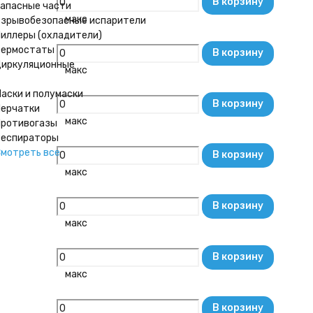
В корзину
апасные части
макс
зрывобезопасные испарители
иллеры (охладители)
Термостаты
В корзину
иркуляционные
макс
аски и полумаски
В корзину
ерчатки
макс
ротивогазы
еспираторы
мотреть все
В корзину
макс
В корзину
макс
В корзину
макс
В корзину