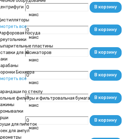
чебное оборудование
ентрифуги
В корзину
макс
истилляторы
мотреть все
В корзину
арфоровая посуда
макс
реугольники
ыпарительные пластины
В корзину
ставки для эксикаторов
аки
макс
арабаны
оронки Бюхнера
В корзину
мотреть все
макс
арандаши по стеклу
В корзину
ольные фильтры и фильтровальная бумага
Зажимы
макс
ромывалки
Ерши
В корзину
руши для пипеток
макс
оек для ампул
Ареометры