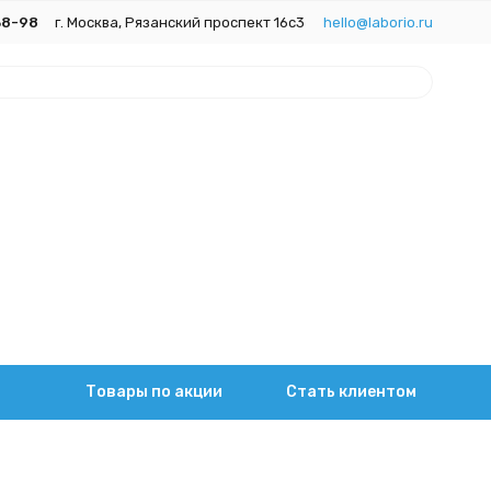
38-98
г. Москва, Рязанский проспект 16с3
hello@laborio.ru
Товары по акции
Стать клиентом
ы