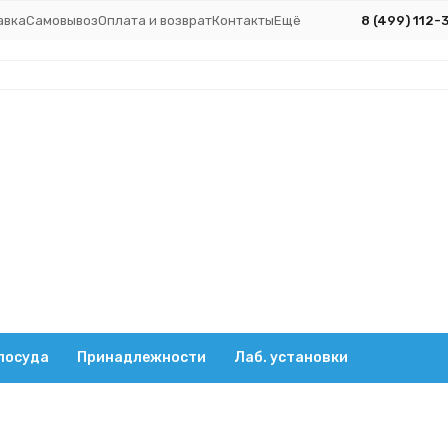
авка
Самовывоз
Оплата и возврат
Контакты
Ещё
8 (499) 112-
посуда
Принадлежности
Лаб. установки
раторная посуда
Посуда из стекла
Соединительные элемент