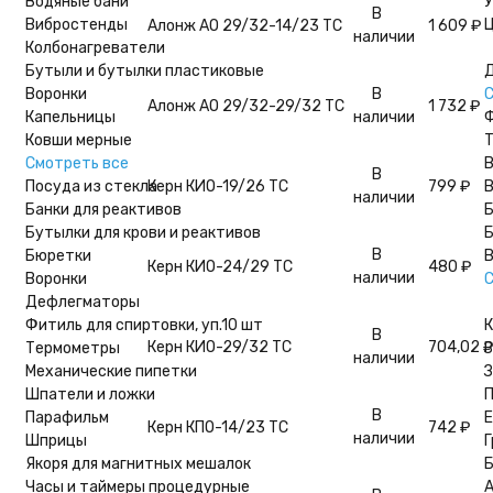
Водяные бани
У
В
Вибростенды
Ц
Алонж АО 29/32-14/23 ТС
1 609
₽
наличии
Колбонагреватели
Бутыли и бутылки пластиковые
Д
Воронки
В
С
Алонж АО 29/32-29/32 ТС
1 732
₽
Капельницы
наличии
Ф
Ковши мерные
Т
Смотреть все
В
В
Посуда из стекла
Керн КИО-19/26 ТС
799
₽
В
наличии
Банки для реактивов
Б
Бутылки для крови и реактивов
Б
В
Бюретки
В
Керн КИО-24/29 ТС
480
₽
наличии
Воронки
С
Дефлегматоры
Фитиль для спиртовки, уп.10 шт
К
В
Керн КИО-29/32 ТС
704,02
₽
Термометры
З
наличии
Механические пипетки
Шпатели и ложки
П
В
Парафильм
Керн КПО-14/23 ТС
742
₽
наличии
Шприцы
Г
Якоря для магнитных мешалок
Б
Часы и таймеры процедурные