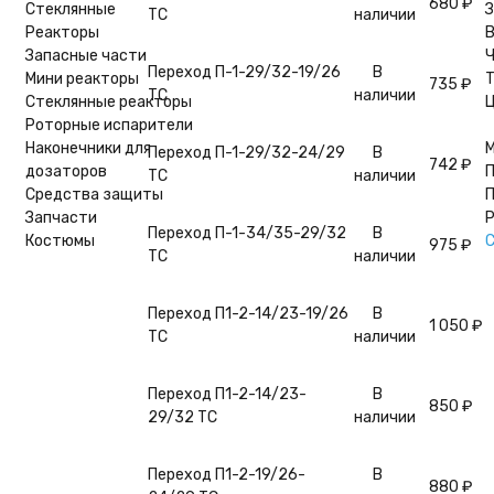
680
₽
Стеклянные
З
ТС
наличии
Реакторы
В
Запасные части
Ч
Переход П-1-29/32-19/26
В
Мини реакторы
735
₽
ТС
наличии
Стеклянные реакторы
Ц
Роторные испарители
Наконечники для
М
Переход П-1-29/32-24/29
В
742
₽
дозаторов
П
ТС
наличии
Средства защиты
П
Запчасти
Р
Переход П-1-34/35-29/32
В
Костюмы
С
975
₽
ТС
наличии
Переход П1-2-14/23-19/26
В
1 050
₽
ТС
наличии
Переход П1-2-14/23-
В
850
₽
29/32 ТС
наличии
Переход П1-2-19/26-
В
880
₽