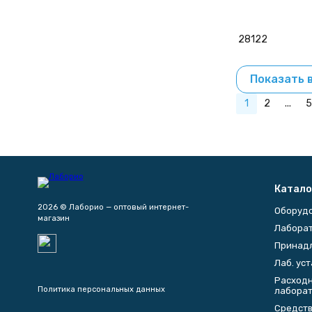
28122
Показать 
1
2
...
5
Катало
2026 © Лаборио — оптовый интернет-
Оборуд
магазин
Лаборат
Принад
Лаб. ус
Расходн
Политика персональных данных
лабора
Средств