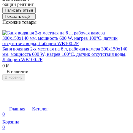
общий рейтинг
Написать отзыв
Показать ещё
Похожие товары
Баня водяная 2-х местная на 6 л, рабочая камера 300х150х140
Б
мм, мощность 600 W, нагрев 100°C, датчик отсутствия воды,
б
Лаборио WB100-2F
1
0
₽
В наличии
С
В корзину
С
Главная
Каталог
0
Корзина
0